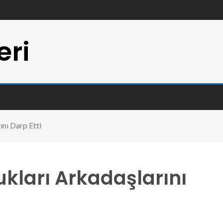
eri
ını Darp Etti
kları Arkadaşlarını