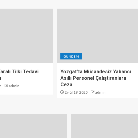
GÜNDEM
aralı Tilki Tedavi
Yozgat’ta Müsaadesiz Yabancı
ı
Asıllı Personel Çalıştıranlara
Ceza
5
admin
Eylül 19, 2025
admin