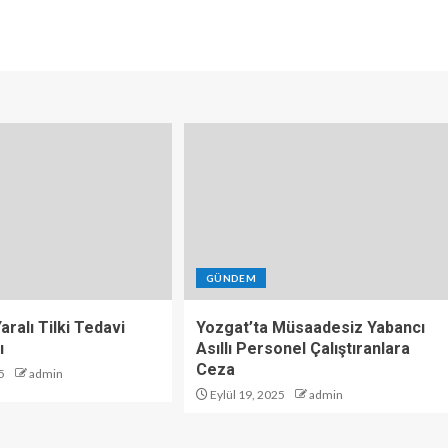
GÜNDEM
aralı Tilki Tedavi
Yozgat’ta Müsaadesiz Yabancı
ı
Asıllı Personel Çalıştıranlara
Ceza
5
admin
Eylül 19, 2025
admin