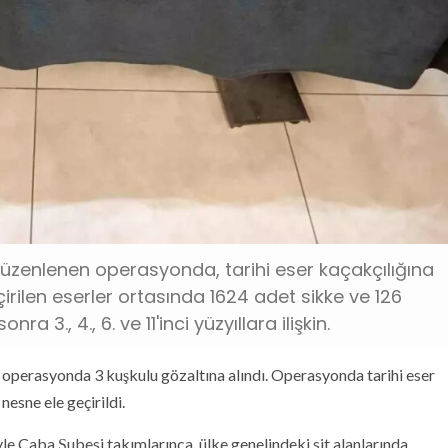
zenlenen operasyonda, tarihi eser kaçakçılığına
çirilen eserler ortasında 1624 adet sikke ve 126
 3., 4., 6. ve 11'inci yüzyıllara ilişkin.
n operasyonda 3 kuşkulu gözaltına alındı. Operasyonda tarihi eser
nesne ele geçirildi.
le Çaba Şubesi takımlarınca, ülke genelindeki sit alanlarında