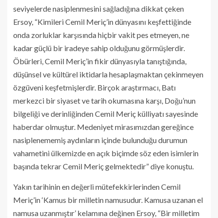
seviyelerde nasiplenmesini sağladığına dikkat çeken
Ersoy, “Kimileri Cemil Meriç’in dünyasını keşfettiğinde
onda zorluklar karşısında hiçbir vakit pes etmeyen, ne
kadar güçlü bir iradeye sahip olduğunu görmüşlerdir.
Öbürleri, Cemil Meriç’in fikir dünyasıyla tanıştığında,
düşünsel ve kültürel iktidarla hesaplaşmaktan çekinmeyen
özgüveni keşfetmişlerdir. Birçok araştırmacı, Batı
merkezci bir siyaset ve tarih okumasına karşı, Doğu’nun
bilgeliği ve derinliğinden Cemil Meriç külliyatı sayesinde
haberdar olmuştur. Medeniyet mirasımızdan gereğince
nasiplenememiş aydınların içinde bulunduğu durumun
vahametini ülkemizde en açık biçimde söz eden isimlerin
başında tekrar Cemil Meriç gelmektedir” diye konuştu.
Yakın tarihinin en değerli mütefekkirlerinden Cemil
Meriç’in ‘Kamus bir milletin namusudur. Kamusa uzanan el
namusa uzanmıştır’ kelamına değinen Ersoy, “Bir milletim