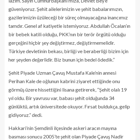
lazım. Sayın Cumhurbaşkanı’mıza, Devlet Bey’e
güveniyoruz. Şehit ailelerimizin ve şehit babalarımızın,
gazilerimizin üzüleceği bir süreç olmayacağına inancımız
tamdır. Genel af katiyetle istemiyoruz. Abdullah Öcalan’ın
bir bebek katili olduğu, PKK’nın bir terör örgütü olduğu
gerçeğini hiçbir şey değiştirmez, değiştirmemelidir.
Türkiye devletinin bekası, birliği ve beraberliği bizim için
her şeyden değerlidir. Biz bunun için bedel ödedik.”
Şehit Piyade Uzman Çavuş Mustafa Kale’nin annesi
Perihan Kale de oğlunun kabrini ziyaret ettiğinde onu
görmüş üzere hissettiğini lisana getirerek, “Şehit olalı 19
yıl oldu. Bir yavrusu var, babası şehit olduğunda 34
günlüktü, artık üniversitede okuyor. Fırsat buldukça, gelip
gidiyoruz.” dedi.
Hakkari’nin Şemdinli ilçesinde askeri aracın mayına
basması sonucu 2005’te şehit olan Piyade Çavuş Nadir