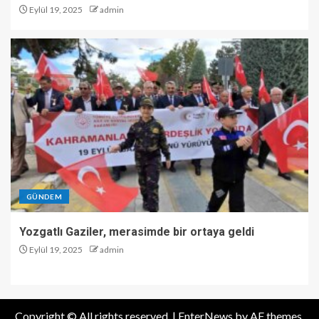
Eylül 19, 2025
admin
GÜNDEM
Yozgatlı Gaziler, merasimde bir ortaya geldi
Eylül 19, 2025
admin
Copyright © All rights reserved.
|
EnterNews
by AF themes.