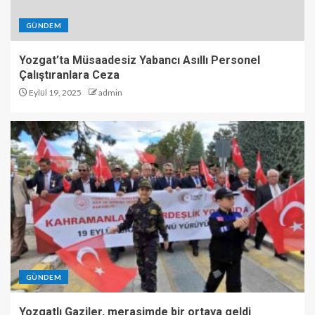
GÜNDEM
Yozgat’ta Müsaadesiz Yabancı Asıllı Personel
Çalıştıranlara Ceza
Eylül 19, 2025
admin
GÜNDEM
Yozgatlı Gaziler, merasimde bir ortaya geldi