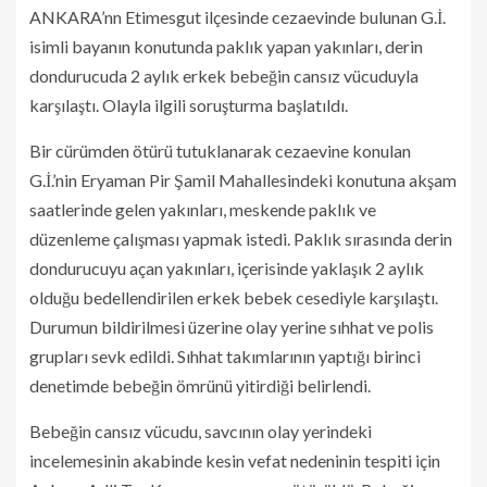
ANKARA’nn Etimesgut ilçesinde cezaevinde bulunan G.İ.
isimli bayanın konutunda paklık yapan yakınları, derin
dondurucuda 2 aylık erkek bebeğin cansız vücuduyla
karşılaştı. Olayla ilgili soruşturma başlatıldı.
Bir cürümden ötürü tutuklanarak cezaevine konulan
G.İ.’nin Eryaman Pir Şamil Mahallesindeki konutuna akşam
saatlerinde gelen yakınları, meskende paklık ve
düzenleme çalışması yapmak istedi. Paklık sırasında derin
dondurucuyu açan yakınları, içerisinde yaklaşık 2 aylık
olduğu bedellendirilen erkek bebek cesediyle karşılaştı.
Durumun bildirilmesi üzerine olay yerine sıhhat ve polis
grupları sevk edildi. Sıhhat takımlarının yaptığı birinci
denetimde bebeğin ömrünü yitirdiği belirlendi.
Bebeğin cansız vücudu, savcının olay yerindeki
incelemesinin akabinde kesin vefat nedeninin tespiti için