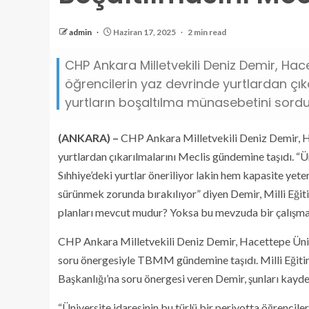
admin
Haziran 17, 2025
2 min read
CHP Ankara Milletvekili Deniz Demir, Hac
öğrencilerin yaz devrinde yurtlardan çıka
yurtların boşaltılma münasebetini sordu
(ANKARA) –
CHP Ankara Milletvekili Deniz Demir, Ha
yurtlardan çıkarılmalarını Meclis gündemine taşıdı. “Ün
Sıhhiye’deki yurtlar öneriliyor lakin hem kapasite ye
sürünmek zorunda bırakılıyor” diyen Demir, Milli Eğit
planları mevcut mudur? Yoksa bu mevzuda bir çalışma
CHP Ankara Milletvekili Deniz Demir, Hacettepe Ünive
soru önergesiyle TBMM gündemine taşıdı. Milli Eğit
Başkanlığı’na soru önergesi veren Demir, şunları kayde
“Üniversite idaresinin bu türlü bir periyotta öğrencile