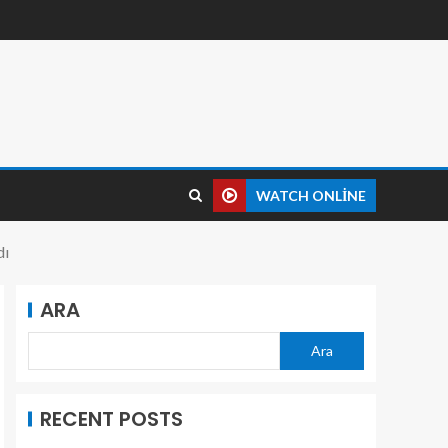
WATCH ONLINE
dı
ARA
Ara
RECENT POSTS