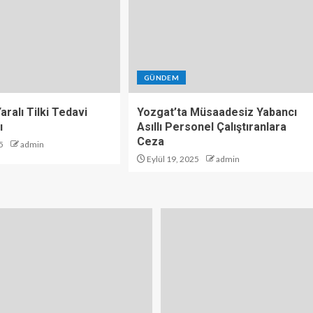
GÜNDEM
aralı Tilki Tedavi
Yozgat’ta Müsaadesiz Yabancı
ı
Asıllı Personel Çalıştıranlara
Ceza
5
admin
Eylül 19, 2025
admin