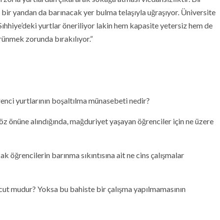
 bir yandan da barınacak yer bulma telaşıyla uğraşıyor. Üniversite
 Sıhhiye’deki yurtlar öneriliyor lakin hem kapasite yetersiz hem de
ünmek zorunda bırakılıyor.”
”
enci yurtlarının boşaltılma münasebeti nedir?
z önüne alındığında, mağduriyet yaşayan öğrenciler için ne üzere
k öğrencilerin barınma sıkıntısına ait ne cins çalışmalar
vcut mudur? Yoksa bu bahiste bir çalışma yapılmamasının