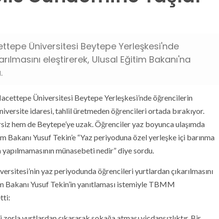
ettepe Üniversitesi Beytepe Yerleşkesi'nde
rılmasını eleştirerek, Ulusal Eğitim Bakanı'na
.
cettepe Üniversitesi Beytepe Yerleşkesi’nde öğrencilerin
iversite idaresi, tahlil üretmeden öğrencileri ortada bırakıyor.
tersiz hem de Beytepe’ye uzak. Öğrenciler yaz boyunca ulaşımda
im Bakanı Yusuf Tekin’e “Yaz periyoduna özel yerleşke içi barınma
 yapılmamasının münasebeti nedir” diye sordu.
rsitesi’nin yaz periyodunda öğrencileri yurtlardan çıkarılmasını
im Bakanı Yusuf Tekin’in yanıtlaması istemiyle TBMM
tti:
ri zorla yurtlardan çıkararak sokağa atması vicdansızlıktır. Bir