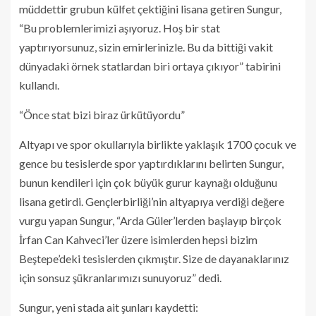
müddettir grubun külfet çektiğini lisana getiren Sungur,
“Bu problemlerimizi aşıyoruz. Hoş bir stat
yaptırıyorsunuz, sizin emirlerinizle. Bu da bittiği vakit
dünyadaki örnek statlardan biri ortaya çıkıyor” tabirini
kullandı.
“Önce stat bizi biraz ürkütüyordu”
Altyapı ve spor okullarıyla birlikte yaklaşık 1700 çocuk ve
gence bu tesislerde spor yaptırdıklarını belirten Sungur,
bunun kendileri için çok büyük gurur kaynağı olduğunu
lisana getirdi. Gençlerbirliği’nin altyapıya verdiği değere
vurgu yapan Sungur, “Arda Güler’lerden başlayıp birçok
İrfan Can Kahveci’ler üzere isimlerden hepsi bizim
Beştepe’deki tesislerden çıkmıştır. Size de dayanaklarınız
için sonsuz şükranlarımızı sunuyoruz” dedi.
Sungur, yeni stada ait şunları kaydetti: