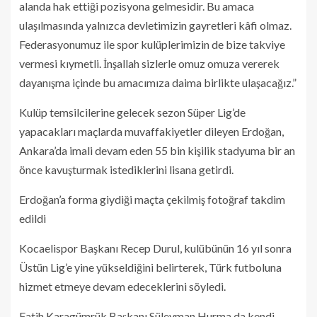
alanda hak ettiği pozisyona gelmesidir. Bu amaca
ulaşılmasında yalnızca devletimizin gayretleri kâfi olmaz.
Federasyonumuz ile spor kulüplerimizin de bize takviye
vermesi kıymetli. İnşallah sizlerle omuz omuza vererek
dayanışma içinde bu amacımıza daima birlikte ulaşacağız.”
Kulüp temsilcilerine gelecek sezon Süper Lig’de
yapacakları maçlarda muvaffakiyetler dileyen Erdoğan,
Ankara’da imali devam eden 55 bin kişilik stadyuma bir an
önce kavuşturmak istediklerini lisana getirdi.
Erdoğan’a forma giydiği maçta çekilmiş fotoğraf takdim
edildi
Kocaelispor Başkanı Recep Durul, kulübünün 16 yıl sonra
Üstün Lig’e yine yükseldiğini belirterek, Türk futboluna
hizmet etmeye devam edeceklerini söyledi.
Fatih Karagümrük Başkanı Süleyman Hurma da kendi