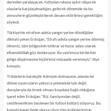
derinden yaralayacak, futbolun ruhuna aykırı düşecek
olaylarla karşılaşılmadığını, gelecek dönemde da bu
atmosferin güzelleştirilerek devam ettirilmesi gerektiğini
söyledi.
Türkiye’nin etrafının adeta yangın yerine döndüğüne
dikkati çeken Erdoğan, “Etrafı adeta yangın yerine dönmüş
ülkemiz, tüm bölgesinin istikrar ve huzur adası olarak
elhamdülillah göz dolduruyor. Bu vasfımıza birilerinin
gölge düşürmesine hiçbirimiz müsaade veremeyiz” diye
konuştu.
Tribünlerin kardeşlik iklimiyle dolmasının, alanda ter
döken oyuncuların yalnızca yetenekleriyle değil,
duruşlarıyla da örnek olması koşuluna bağlı olduğuna
işaret eden Erdoğan, “Biz, tansiyondan değil,
centilmenlikten beslenen bir futbol kültürü istiyoruz. Bu
konuda hangi ligde olursa olsun tüm kulüplerimizin