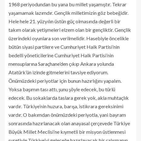
1968 periyodundan bu yana bu millet yaşamıştır. Tekrar
yaşamamak lazımdır. Gençlik milletimizin göz bebeğidir.
Hele hele 21. yüzyılın üstün güç olmasında değerli bir
takım olarak yetişmeleri elzem olan bir gençliktir. Gençlik
üzerindeki oyunlara son verilmelidir. Hasebiyle öncelikle
bütün siyasi partilere ve Cumhuriyet Halk Partisi’nin
bedelli yöneticilerine Cumhuriyet Halk Partisi’nin
mensuplarına Saraçhane’den çıkıp Ankara yolunda
Atatürk’ün izinde gitmelerini tavsiye ediyorum.
Önümüzdeki periyotlar için bunun hazırlığını yapalım.
Yoksa başımın tası attı, şunu şöyle edecek, bu türlü
edecek. Bu sokaklarda taslara gerek yok, akla muhtaçlık
vardır. Türkiye’nin huzura, barışa, istikrara gereksinimi
vardır. O bakımdan önümüzdeki periyotla, yani bayram
sonrasında hazırlanacak olan anayasal çerçevede Türkiye
Büyük Millet Meclisi’ne kıymetli bir misyon üstlenmesi
suretiyle Türkiye’yi geleceğe hazırlayacak bir çalışmanın