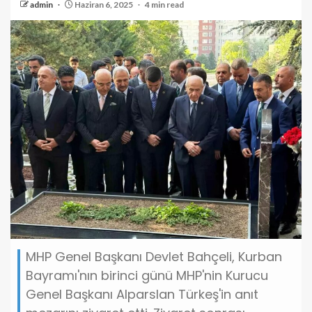
admin
Haziran 6, 2025
4 min read
MHP Genel Başkanı Devlet Bahçeli, Kurban
Bayramı'nın birinci günü MHP'nin Kurucu
Genel Başkanı Alparslan Türkeş'in anıt