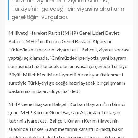
mezarını ziyaret etti. Ziyaret sonrası,
Türkiye'nin geleceği için siyasi ıslahatların
gerektiğini vurguladı.
Milliyetçi Hareket Partisi (MHP) Genel Lideri Devlet
Bahçeli, MHP’nin Kurucu Genel Başkanı Alparslan
Türkeş’in anıt mezarını ziyaret etti. Bahçeli, ziyaret sonrası
yaptığı açıklamada, “Önümüzdeki periyotla, yani bayram
sonrasında hazırlanacak olan anayasal çerçevede Türkiye
Büyük Millet Meclisi’ne kıymetli bir misyon üstlenmesi
suretiyle Türkiye’yi geleceğe hazırlayacak bir çalışmanın
başlanmasını da arzuluyoruz” dedi.
MHP Genel Başkanı Bahçeli, Kurban Bayramı’nın birinci
günü, MHP Kurucu Genel Başkanı Alparslan Türkeş’in
kabrini ziyaret etti. Bahçeli, Kur’an-ı Kerim tilavetinin
akabinde Türkeş’in anıt mezarına karanfil bıraktı, bakır
ibrikle su döktü. Çıkışta basın mensuplarına açıklamada