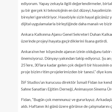
ediyorum. Yapay zekayla ilgili değerlendirmeler, bir
şu bir gerçek ki teknolojinin en üst düzeyi, hayalimizi
bireyleri gerektiriyor. Hasebiyle sizin hayal gücünüz y
dijital uygulamalarla birleştiğinde daha manalı ve biz
Ankara Kalkınma Ajansı Genel Sekreteri Duhan Kalkan 
üzerinde projeyi hayata geçirdiklerini lisana getirdi.
Ankara’nın her köşesinde ajansın izinin olduğunu tabi
önemsiyoruz. Dünyayı yakından takip ediyoruz. Şu an g
25’lere, 30’lara kadar gelen çok değerli bir hissesini
proje bizim ritim projelerimizden bir tanesi.” diye kon
İSF Studios’un kurucusu direktör İsmail Fidan ise kend
Sahne Sanatları Eğitim Derneği, Animasyon Sinema Üre
Fidan, “Bugün çok memnunuz ve gururluyuz. Arkadaşlar
aldı. Haftanın iki günü üzere görünse de çalışmalarını ç