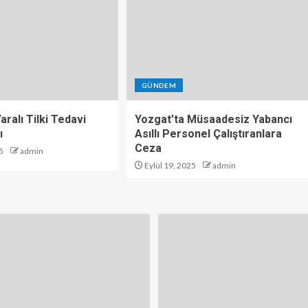
GÜNDEM
aralı Tilki Tedavi
Yozgat’ta Müsaadesiz Yabancı
ı
Asıllı Personel Çalıştıranlara
Ceza
5
admin
Eylül 19, 2025
admin