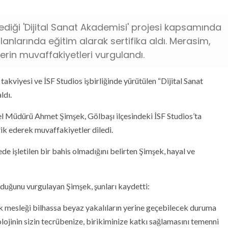
lediği 'Dijital Sanat Akademisi' projesi kapsamında
nlarında eğitim alarak sertifika aldı. Merasim,
rlerin muvaffakiyetleri vurgulandı.
akviyesi ve İSF Studios işbirliğinde yürütülen “Dijital Sanat
ldı.
el Müdürü Ahmet Şimşek, Gölbaşı ilçesindeki İSF Studios’ta
ik ederek muvaffakiyetler diledi.
e işletilen bir bahis olmadığını belirten Şimşek, hayal ve
lduğunu vurgulayan Şimşek, şunları kaydetti:
k mesleği bilhassa beyaz yakalıların yerine geçebilecek duruma
ojinin sizin tecrübenize, birikiminize katkı sağlamasını temenni