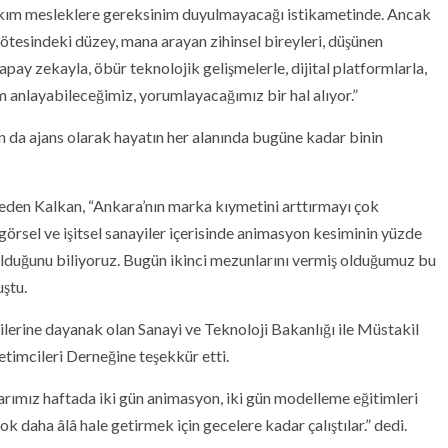
takım mesleklere gereksinim duyulmayacağı istikametinde. Ancak
n ötesindeki düzey, mana arayan zihinsel bireyleri, düşünen
apay zekayla, öbür teknolojik gelişmelerle, dijital platformlarla,
im anlayabileceğimiz, yorumlayacağımız bir hal alıyor.”
da ajans olarak hayatın her alanında bugüne kadar binin
r eden Kalkan, “Ankara’nın marka kıymetini arttırmayı çok
örsel ve işitsel sanayiler içerisinde animasyon kesiminin yüzde
n olduğunu biliyoruz. Bugün ikinci mezunlarını vermiş olduğumuz bu
uştu.
ilerine dayanak olan Sanayi ve Teknoloji Bakanlığı ile Müstakil
timcileri Derneğine teşekkür etti.
ımız haftada iki gün animasyon, iki gün modelleme eğitimleri
ok daha âlâ hale getirmek için gecelere kadar çalıştılar.” dedi.