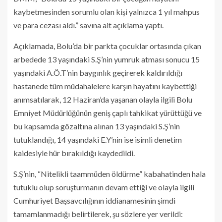
kaybetmesinden sorumlu olan kişi yalnızca 1 yıl mahpus
ve para cezası aldı.” savına ait açıklama yaptı.
Açıklamada, Bolu’da bir parkta çocuklar ortasında çıkan
arbedede 13 yaşındaki S.Ş’nin yumruk atması sonucu 15
yaşındaki A.Ö.T’nin baygınlık geçirerek kaldırıldığı
hastanede tüm müdahalelere karşın hayatını kaybettiği
anımsatılarak, 12 Haziran’da yaşanan olayla ilgili Bolu
Emniyet Müdürlüğünün geniş çaplı tahkikat yürüttüğü ve
bu kapsamda gözaltına alınan 13 yaşındaki S.Ş’nin
tutuklandığı, 14 yaşındaki E.Y’nin ise isimli denetim
kaidesiyle hür bırakıldığı kaydedildi.
S.Ş’nin, “Nitelikli taammüden öldürme” kabahatinden hala
tutuklu olup soruşturmanın devam ettiği ve olayla ilgili
Cumhuriyet Başsavcılığının iddianamesinin şimdi
tamamlanmadığı belirtilerek, şu sözlere yer verildi: