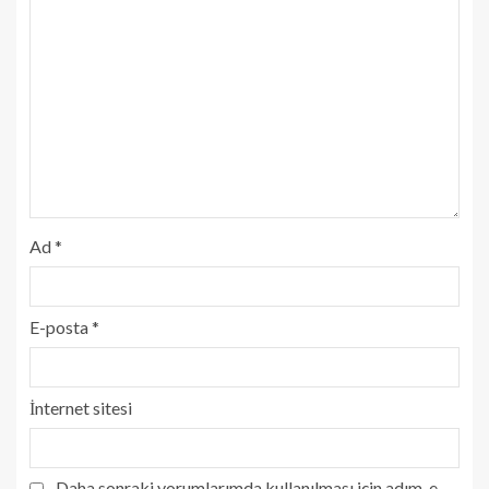
Ad
*
E-posta
*
İnternet sitesi
Daha sonraki yorumlarımda kullanılması için adım, e-