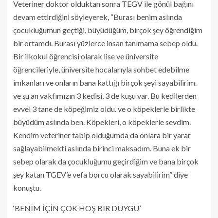
Veteriner doktor olduktan sonra TEGV ile gönül bağını
devam ettirdiğini söyleyerek, “Burası benim aslında
çocukluğumun geçtiği, büyüdüğüm, birçok şey öğrendiğim
bir ortamdı. Burası yüzlerce insan tanımama sebep oldu.
Bir ilkokul öğrencisi olarak lise ve üniversite
öğrencileriyle, üniversite hocalarıyla sohbet edebilme
imkanları ve onların bana kattığı birçok şeyi sayabilirim.
ve şu an vakfımızın 3 kedisi, 3 de kuşu var. Bu kedilerden
evvel 3 tane de köpeğimiz oldu. ve o köpeklerle birlikte
büyüdüm aslında ben. Köpekleri, o köpeklerle sevdim.
Kendim veteriner tabip olduğumda da onlara bir yarar
sağlayabilmekti aslında birinci maksadım. Buna ek bir
sebep olarak da çocukluğumu geçirdiğim ve bana birçok
şey katan TGEV’e vefa borcu olarak sayabilirim” diye
konuştu.
‘BENİM İÇİN ÇOK HOŞ BİR DUYGU’