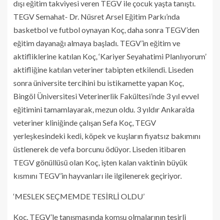
dışı eğitim takviyesi veren TEGV ile çocuk yaşta tanıştı.
TEGV Semahat- Dr. Nüsret Arsel Eğitim Parkı’nda
basketbol ve futbol oynayan Koç, daha sonra TEGV’den
eğitim dayanağı almaya başladı. TEGV’in eğitim ve
aktifliklerine katılan Koç, ‘Kariyer Seyahatimi Planlıyorum’
aktifliğine katılan veteriner tabipten etkilendi. Liseden
sonra üniversite tercihini bu istikamette yapan Koç,
Bingöl Üniversitesi Veterinerlik Fakültesi’nde 3 yıl evvel
eğitimini tamamlayarak, mezun oldu. 3 yıldır Ankara’da
veteriner kliniğinde çalışan Sefa Koç, TEGV
yerleşkesindeki kedi, köpek ve kuşların fiyatsız bakımını
üstlenerek de vefa borcunu ödüyor. Liseden itibaren
TEGV gönüllüsü olan Koç, işten kalan vaktinin büyük
kısmını TEGV’in hayvanları ile ilgilenerek geçiriyor.
‘MESLEK SEÇMEMDE TESİRLİ OLDU’
Koç, TEGV’le tanışmasında komşu olmalarının tesirli