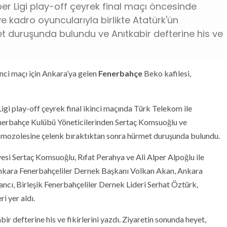
r Ligi play-off çeyrek final maçı öncesinde
i ve kadro oyuncularıyla birlikte Atatürk'ün
t duruşunda bulundu ve Anıtkabir defterine his ve
inci maçı için Ankara’ya gelen
Fenerbahçe
Beko kafilesi,
gi play-off çeyrek final ikinci maçında Türk Telekom ile
erbahçe Kulübü Yöneticilerinden Sertaç Komsuoğlu ve
mozolesine çelenk bıraktıktan sonra hürmet duruşunda bulundu.
si Sertaç Komsuoğlu, Rıfat Perahya ve Ali Alper Alpoğlu ile
Ankara Fenerbahçeliler Dernek Başkanı Volkan Akan, Ankara
ncı, Birleşik Fenerbahçeliler Dernek Lideri Serhat Öztürk,
i yer aldı.
 defterine his ve fikirlerini yazdı. Ziyaretin sonunda heyet,