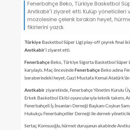
Fenerbahçe Beko, Türkiye Basketbol Süpe
Anıtkabir'i ziyaret etti. Kulüp yöneticiler
mozolesine çelenk bırakan heyet, hürme
fikirlerini yazdı.
Türkiye
Basketbol Süper Ligi play-off çeyrek final ik
Anıtkabir
‘i ziyaret etti.
Fenerbahçe
Beko, Türkiye Sigorta Basketbol Süper Li
karşılaştı. Maç öncesinde
Fenerbahçe
Beko adına Fen
beraberindeki heyet, Gazi Mustafa Kemal Atatürk’ün 
Anıtkabir
ziyaretinde, Fenerbahçe Yönetim Kurulu Üye
Erkek Basketbol Ekibi oyuncularıyla teknik takımı, 
Fenerbahçeli İş İnsanları Derneği Başkanı Coşkun Sama
Hukukçu Fenerbahçeliler Derneği ile dernek yöneticiler
Sertaç Komsuoğlu, hürmet duruşunun akabinde Anıtkabir