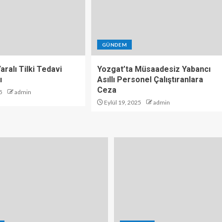
GÜNDEM
aralı Tilki Tedavi
Yozgat’ta Müsaadesiz Yabancı
ı
Asıllı Personel Çalıştıranlara
Ceza
5
admin
Eylül 19, 2025
admin