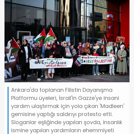
Ankara'da toplanan Filistin Dayanışma
Platformu üyeleri, İsrail'in Gazze'ye insani
yardım ulaştırmak için yola çıkan 'Madleen'
gemisine yaptığı saldırıyı protesto etti.
Sloganlar eşliğinde yapılan şovda, insanlık
ismine yapılan yardımların ehemmiyeti