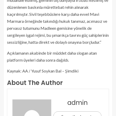
müdahale edilmiş, geminin dış dünyayla irtibatı kesilmiş ve
düzenlenen baskınla mürettebat rehin alınarak
kaçırılmıştır. Sivil teşebbüslere karşı daha evvel Mavi
Marmara örneğinde takındığı hukuk tanımaz, acımasız ve
pervasız tutumunu Madleen gemisine yönelik de
sergileyen işgal rejimi, bu şımarıkça tavrını güç sahiplerinin
sessizliğine, hatta direkt ve dolaylı onayına borçludur.”
Açıklamanın akabinde bir müddet daha slogan atan
platform üyeleri daha sonra dağıldı.
Kaynak: AA / Yusuf Soykan Bal – Şimdiki
About The Author
admin