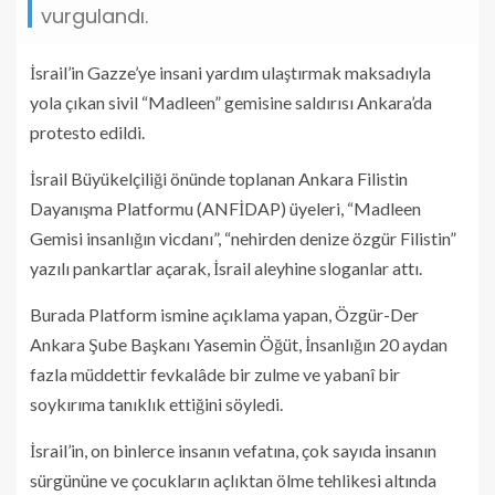
vurgulandı.
İsrail’in Gazze’ye insani yardım ulaştırmak maksadıyla
yola çıkan sivil “Madleen” gemisine saldırısı Ankara’da
protesto edildi.
İsrail Büyükelçiliği önünde toplanan Ankara Filistin
Dayanışma Platformu (ANFİDAP) üyeleri, “Madleen
Gemisi insanlığın vicdanı”, “nehirden denize özgür Filistin”
yazılı pankartlar açarak, İsrail aleyhine sloganlar attı.
Burada Platform ismine açıklama yapan, Özgür-Der
Ankara Şube Başkanı Yasemin Öğüt, İnsanlığın 20 aydan
fazla müddettir fevkalâde bir zulme ve yabanî bir
soykırıma tanıklık ettiğini söyledi.
İsrail’in, on binlerce insanın vefatına, çok sayıda insanın
sürgününe ve çocukların açlıktan ölme tehlikesi altında