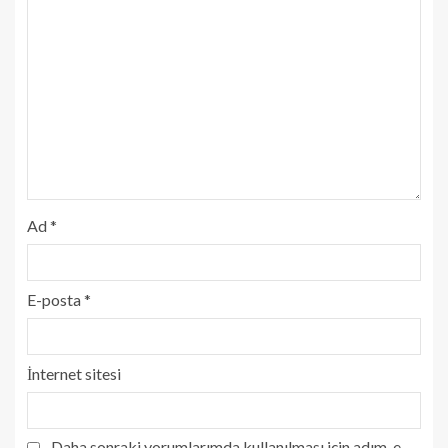
Ad
*
E-posta
*
İnternet sitesi
Daha sonraki yorumlarımda kullanılması için adım, e-