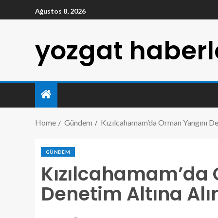
Ağustos 8, 2026
yozgat haberl
Home
Gündem
Kızılcahamam’da Orman Yangını Den
GÜNDEM
Kızılcahamam’da 
Denetim Altına Alı