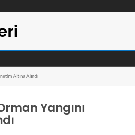
eri
etim Altına Alındı
Orman Yangını
ndı