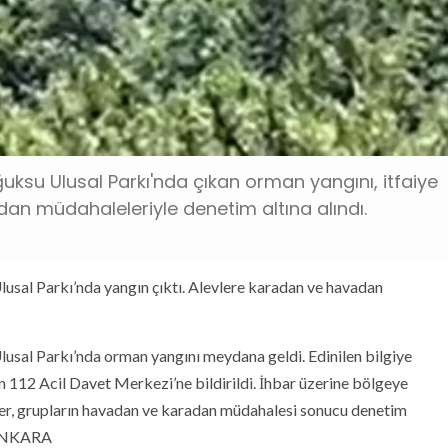
uksu Ulusal Parkı'nda çıkan orman yangını, itfaiye
an müdahaleleriyle denetim altına alındı.
usal Parkı’nda yangın çıktı. Alevlere karadan ve havadan
usal Parkı’nda orman yangını meydana geldi. Edinilen bilgiye
n 112 Acil Davet Merkezi’ne bildirildi. İhbar üzerine bölgeye
vler, grupların havadan ve karadan müdahalesi sonucu denetim
– ANKARA