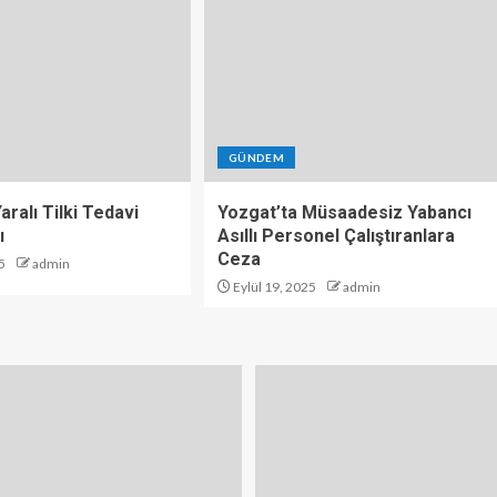
GÜNDEM
aralı Tilki Tedavi
Yozgat’ta Müsaadesiz Yabancı
ı
Asıllı Personel Çalıştıranlara
Ceza
5
admin
Eylül 19, 2025
admin