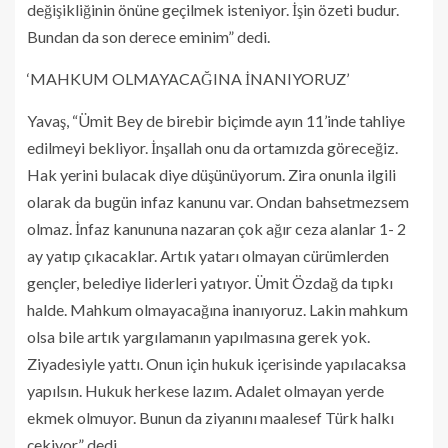
değişikliğinin önüne geçilmek isteniyor. İşin özeti budur.
Bundan da son derece eminim” dedi.
‘MAHKUM OLMAYACAĞINA İNANIYORUZ’
Yavaş, “Ümit Bey de birebir biçimde ayın 11’inde tahliye
edilmeyi bekliyor. İnşallah onu da ortamızda göreceğiz.
Hak yerini bulacak diye düşünüyorum. Zira onunla ilgili
olarak da bugün infaz kanunu var. Ondan bahsetmezsem
olmaz. İnfaz kanununa nazaran çok ağır ceza alanlar 1- 2
ay yatıp çıkacaklar. Artık yatarı olmayan cürümlerden
gençler, belediye liderleri yatıyor. Ümit Özdağ da tıpkı
halde. Mahkum olmayacağına inanıyoruz. Lakin mahkum
olsa bile artık yargılamanın yapılmasına gerek yok.
Ziyadesiyle yattı. Onun için hukuk içerisinde yapılacaksa
yapılsın. Hukuk herkese lazım. Adalet olmayan yerde
ekmek olmuyor. Bunun da ziyanını maalesef Türk halkı
çekiyor” dedi.