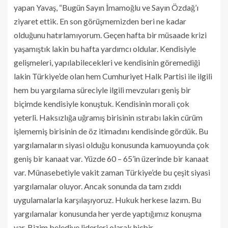
yapan Yavaş, “Bugün Sayın İmamoğlu ve Sayın Özdağ’ı
ziyaret ettik. En son görüşmemizden beri ne kadar
olduğunu hatırlamıyorum. Geçen hafta bir müsaade krizi
yaşamıştık lakin bu hafta yardımcı oldular. Kendisiyle
gelişmeleri, yapılabilecekleri ve kendisinin göremediği
lakin Türkiye’de olan hem Cumhuriyet Halk Partisi ile ilgili
hem bu yargılama süreciyle ilgili mevzuları geniş bir
biçimde kendisiyle konuştuk. Kendisinin morali çok
yeterli. Haksızlığa uğramış birisinin ıstırabı lakin cürüm
işlememiş birisinin de öz itimadını kendisinde gördük. Bu
yargılamaların siyasi olduğu konusunda kamuoyunda çok
geniş bir kanaat var. Yüzde 60 – 65’in üzerinde bir kanaat
var. Münasebetiyle vakit zaman Türkiye’de bu çeşit siyasi
yargılamalar oluyor. Ancak sonunda da tam zıddı
uygulamalarla karşılaşıyoruz. Hukuk herkese lazım. Bu
yargılamalar konusunda her yerde yaptığımız konuşma
var. Bizim belediye liderleri olarak hiçbir