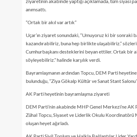
ziyaretinin akabinde yaptığı açıklamada, tüm siyasi p
anımsattı.
“Ortak bir akıl var artık”
Uçar’ın ziyaret sonundaki, “Umuyoruz ki bir sonraki b
kazandırabiliriz, buna hep birlikte ulaşabiliriz.” sözle
Cumhurbaşkanı desteklerini beyan ettiler. Ortak bir akıl
söyleyebiliriz.” halinde karşılık verdi.
Bayramlaşmanın ardından Topcu, DEM Parti heyetine 
bulunduğu, “Ziya Gökalp Kültür ve Sanat Stant Salonu”n
AK Parti heyetinin bayramlaşma ziyareti
DEM Parti’nin akabinde MHP Genel Merkezi’ne AK Part
Zühal Topcu, Siyaset ve Liderlik Okulu Koordinatör
oluşan heyet ağırladı.
AK Parti Sivil Toplum ve Halkla Bağlantılar Lider Yar