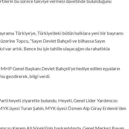
artilerin bu sürece takviye vermesi davetinde bulunduğunu
ayrama Türkiye’ye, Türkiye’deki bütün halklara yeni bir bayramı
ri üzerine Topcu, “Sayın Devlet Bahçeli ve bilhassa Sayın
 var artık. Bence bu işin tahlile ulaşacağını da rahatlıkla
MHP Genel Başkanı Devlet Bahçeli’ye hediye edilen eşyaların
u gezdirerek, bilgi verdi.
i heyeti ziyarette bulundu. Heyeti, Genel Lider Yardımcısı
ü MYK üyesi Turan Şahin, MYK üyesi Özmen Alp Giray Erdemir’den
dımcısı Kerem Ali Sürekli’nin başkanlığında, Genel Merkez Bayan