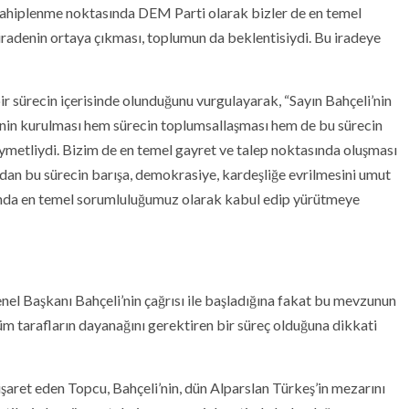
 sahiplenme noktasında DEM Parti olarak bizler de en temel
radenin ortaya çıkması, toplumun da beklentisiydi. Bu iradeye
r sürecin içerisinde olunduğunu vurgulayarak, “Sayın Bahçeli’nin
enin kurulması hem sürecin toplumsallaşması hem de bu sürecin
ymetliydi. Bizim de en temel gayret ve talep noktasında oluşması
dan bu sürecin barışa, demokrasiye, kardeşliğe evrilmesini umut
anda en temel sorumluluğumuz olarak kabul edip yürütmeye
el Başkanı Bahçeli’nin çağrısı ile başladığına fakat bu mevzunun
üm tarafların dayanağını gerektiren bir süreç olduğuna dikkati
işaret eden Topcu, Bahçeli’nin, dün Alparslan Türkeş’in mezarını