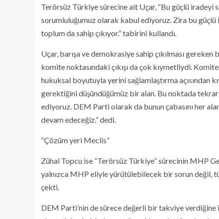
Terörsüz Türkiye sürecine ait Uçar, “Bu güçlü iradeyi
sorumluluğumuz olarak kabul ediyoruz. Zira bu güçlü i
toplum da sahip çıkıyor.” tabirini kullandı.
Uçar, barışa ve demokrasiye sahip çıkılması gereken bi
komite noktasındaki çıkışı da çok kıymetliydi. Komit
hukuksal boyutuyla yerini sağlamlaştırma açısından kı
gerektiğini düşündüğümüz bir alan. Bu noktada tekrar
ediyoruz. DEM Parti olarak da bunun çabasını her al
devam edeceğiz.” dedi.
“Çözüm yeri Meclis”
Zühal Topcu ise “Terörsüz Türkiye” sürecinin MHP Gen
yalnızca MHP eliyle yürütülebilecek bir sorun değil, t
çekti.
DEM Parti’nin de sürece değerli bir takviye verdiğine 