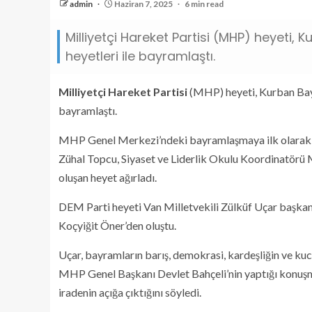
admin
Haziran 7, 2025
6 min read
Milliyetçi Hareket Partisi (MHP) heyeti, 
heyetleri ile bayramlaştı.
Milliyetçi Hareket Partisi
(MHP) heyeti, Kurban Bayr
bayramlaştı.
MHP Genel Merkezi’ndeki bayramlaşmaya ilk olarak D
Zühal Topcu, Siyaset ve Liderlik Okulu Koordinatör
oluşan heyet ağırladı.
DEM Parti heyeti Van Milletvekili Zülküf Uçar başka
Koçyiğit Öner’den oluştu.
Uçar, bayramların barış, demokrasi, kardeşliğin ve kuc
MHP Genel Başkanı Devlet Bahçeli’nin yaptığı konuşma
iradenin açığa çıktığını söyledi.