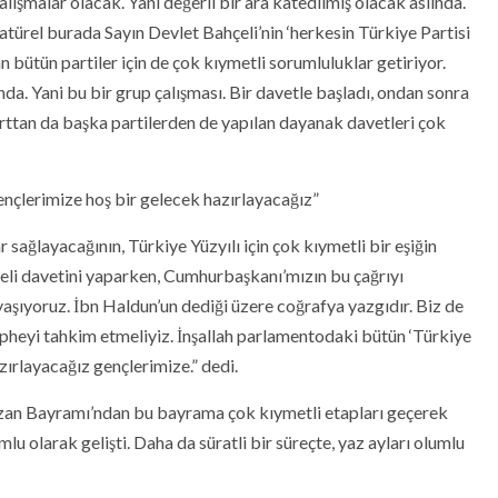
alışmalar olacak. Yani değerli bir ara katedilmiş olacak aslında.
atürel burada Sayın Devlet Bahçeli’nin ‘herkesin Türkiye Partisi
n bütün partiler için de çok kıymetli sorumluluklar getiriyor.
a. Yani bu bir grup çalışması. Bir davetle başladı, ondan sonra
arttan da başka partilerden de yapılan dayanak davetleri çok
ençlerimize hoş bir gelecek hazırlayacağız”
 sağlayacağının, Türkiye Yüzyılı için çok kıymetli bir eşiğin
çeli davetini yaparken, Cumhurbaşkanı’mızın bu çağrıyı
aşıyoruz. İbn Haldun’un dediği üzere coğrafya yazgıdır. Biz de
cepheyi tahkim etmeliyiz. İnşallah parlamentodaki bütün ‘Türkiye
azırlayacağız gençlerimize.” dedi.
Ramazan Bayramı’ndan bu bayrama çok kıymetli etapları geçerek
mlu olarak gelişti. Daha da süratli bir süreçte, yaz ayları olumlu