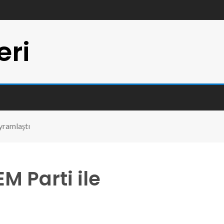
eri
yramlaştı
M Parti ile