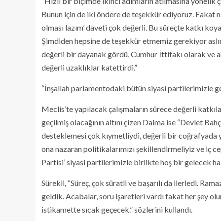
“Hızlı bir biçimde ikinci adımların atılmasına yönelik ç
Bunun için de iki öndere de teşekkür ediyoruz. Fakat n
olması lazım’ daveti çok değerli. Bu süreçte katkı koya
Şimdiden hepsine de teşekkür etmemiz gerekiyor aslınd
değerli bir dayanak gördü, Cumhur İttifakı olarak ve 
değerli uzaklıklar katettirdi.”
“İnşallah parlamentodaki bütün siyasi partilerimizle g
Meclis’te yapılacak çalışmaların sürece değerli katkılar
geçilmiş olacağının altını çizen Daima ise “Devlet Bah
desteklemesi çok kıymetliydi, değerli bir coğrafyada y
ona nazaran politikalarımızı şekillendirmeliyiz ve iç 
Partisi’ siyasi partilerimizle birlikte hoş bir gelecek h
Sürekli, “Süreç, çok süratli ve başarılı da ilerledi. 
geldik. Acabalar, soru işaretleri vardı fakat her şey olu
istikamette sıcak geçecek.” sözlerini kullandı.