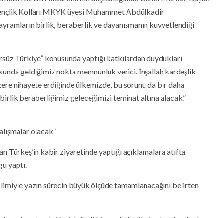
Gençlik Kolları MKYK üyesi Muhammet Abdülkadir
bayramların birlik, beraberlik ve dayanışmanın kuvvetlendiği
örsüz Türkiye” konusunda yaptığı katkılardan duydukları
sunda geldiğimiz nokta memnunluk verici. İnşallah kardeşlik
zere nihayete erdiğinde ülkemizde, bu sorunu da bir daha
irlik beraberliğimiz geleceğimizi teminat altına alacak.”
çalışmalar olacak”
n Türkeş’in kabir ziyaretinde yaptığı açıklamalara atıfta
gu yaptı.
eslimiyle yazın sürecin büyük ölçüde tamamlanacağını belirten