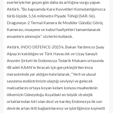
eserleriyle her geçen gün daha da arttığına vurgu yapan
Aktürk, “Bu kapsamda Kara Kuvvetleri Komutanlığımızca
türlü ölçüde, 5,56 milimetre Piyade Tüfeği (SAR-56),
Dragoneye-2 Termal Kamera ile Modüler Gündüz Görüş
Kamerası, muayene ve kabul faaliyetleri tamamlanarak
envantere alınmıştır.” sözlerini kullandı.
Aktürk, INDO DEFENCE-2025’e, Bakan Yardımcısı Şuay
Alpay’ın katıldığını ve Türk Havacılık ve Uzay Sanayii
Anonim Şirketi ile Endonezya Tedarik Makamı ortasında
48 adet KAAN’ın ihracatı için gerçekleştirilen imza
merasiminde yer aldığını hatırlatarak, “Yerli ve ulusal
savunma endüstrimizin ulaştığı seviyeyi ve gelecek
maksatlarını ortaya koyan kelam konusu muahedenin
ülkemizin Güneydoğu Asya’daki en büyük stratejik
ortaklarından biri olan dost ve kardeş Endonezya ile son
devirde artan ikili bağlantılarımız ve işbirliğimize kıymetli