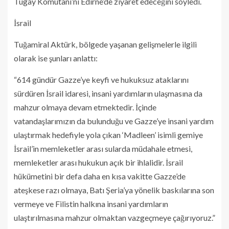
Tugay Komutanı’nı Edirne’de ziyaret edeceğini söyledi.
İsrail
Tuğamiral Aktürk, bölgede yaşanan gelişmelerle ilgili
olarak ise şunları anlattı:
“614 gündür Gazze’ye keyfi ve hukuksuz ataklarını
sürdüren İsrail idaresi, insani yardımların ulaşmasına da
mahzur olmaya devam etmektedir. İçinde
vatandaşlarımızın da bulunduğu ve Gazze’ye insani yardım
ulaştırmak hedefiyle yola çıkan ‘Madleen’ isimli gemiye
İsrail’in memleketler arası sularda müdahale etmesi,
memleketler arası hukukun açık bir ihlalidir. İsrail
hükümetini bir defa daha en kısa vakitte Gazze’de
ateşkese razı olmaya, Batı Şeria’ya yönelik baskılarına son
vermeye ve Filistin halkına insani yardımların
ulaştırılmasına mahzur olmaktan vazgeçmeye çağırıyoruz.”