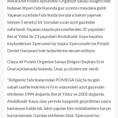
Ankara’nın Polatlı ilçesindeki Organize Sanayi Bölgesi’nde
bulunan lityum fabrikasında gaz sızıntısı meydana geldi.
Yaşanan sızıntıda Fabrika’da borulara bakım yapmak
isteyen 5 emekçi bir borudan sızan azot gazından
zehirlendi. Yaşanan olayda personellerden 31 yaşındaki
Berat Yıldız ile 23 yaşındaki Abdulkadir Kaya hayatını
kaybederken 3 personel ise başka 3 personelin ise Polatlı
Devlet Hastanesi’nde tedavilerine devam ediliyor.
Olaya ait Polatlı Organize Sanayi Bölgesi Başkanı Erol
Ünal açıklamada bulundu. Ünal, şu sözlere yer verdi:
“Bölgemiz fabrikalarından POMEGA Güç’te bu gün
sabah saatlerinde hücre fırın odasındaki azot gazından
etkilenen 1994 doğumlu Berat Yıldız ve 2002 doğumlu
Abdülkadir Kaya, olay yerinde baygınlık geçirdikten sonra
hastaneye kaldırıldı, lakin yapılan tüm müdahalelere karşın
kurtarılamadı. Gazdan etkilenen öbür 3 personel ise