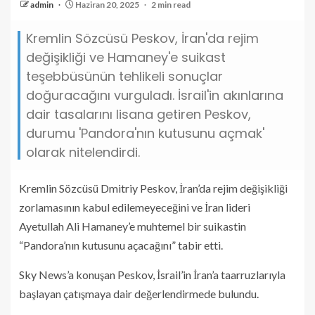
admin
Haziran 20, 2025
2 min read
Kremlin Sözcüsü Peskov, İran'da rejim
değişikliği ve Hamaney'e suikast
teşebbüsünün tehlikeli sonuçlar
doğuracağını vurguladı. İsrail'in akınlarına
dair tasalarını lisana getiren Peskov,
durumu 'Pandora'nın kutusunu açmak'
olarak nitelendirdi.
Kremlin Sözcüsü Dmitriy Peskov, İran’da rejim değişikliği
zorlamasının kabul edilemeyeceğini ve İran lideri
Ayetullah Ali Hamaney’e muhtemel bir suikastin
“Pandora’nın kutusunu açacağını” tabir etti.
Sky News’a konuşan Peskov, İsrail’in İran’a taarruzlarıyla
başlayan çatışmaya dair değerlendirmede bulundu.