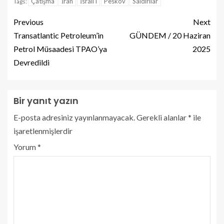
Çatışma
İran
İsrail'i
Peskov
Saldırılar
Tags:
Previous
Next
Transatlantic Petroleum’in
GÜNDEM / 20 Haziran
Petrol Müsaadesi TPAO’ya
2025
Devredildi
Bir yanıt yazın
E-posta adresiniz yayınlanmayacak.
Gerekli alanlar
*
ile
işaretlenmişlerdir
Yorum
*