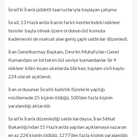
İsrail’in İran’a şiddetli taarruzlarıyla başlayan çatışma
İsrail, 13 Haziran’da İran’ın farklı kentlerindeki nükleer
tesisler başta olmak üzere ordunun üst komuta
kademesini de maksat alan geniş çaplı saldırılar düzenledi.
İran Genelkurmay Başkanı, Devrim Muhafızları Genel
Kumandanı ve birtakım üst seviye kumandanlar ile 9
nükleer bilim insanı akınlarda ölürken, toplam sivil kaybı
224 olarak açıklandı.
İran ordusunun İsrail’e balistik füzelerle yaptığı
misillemede 25 kişinin öldüğü, 500’den fazla kişinin
yaralandığı aktarıldı.
İsrail’in İran’a düzenlediği saldırılardaysa, İran Sıhhat
Bakanlığı’ndan 15 Haziran’da yapılan açıklamaya nazaran
en az 224 kişinin öldüğü, 1277’den fazla kişinin yaralandığı