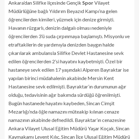
Ankara’dan Silifke ilçesinde Gençik
Spor
Vilayet
Müdürlüğüne bağlı Yıldırım Beyazıd Kampı’na gelen
öğrencilerden kimileri, yüzmek için denize girmişti.
Havanın rüzgarlı, denizin dalgalı olması nedeniyle
öğrencilerden 3’ü suda çırpınmaya başlamıştı. Misyonlu ve
etraftakilerin de yardımıyla denizden baygın halde
çıkarılarak ambulansla Silifke Devlet Hastanesine sevk
edilen öğrencilerden 2’si hayatını kaybetmişti. Özel bir
hastaneye sevk edilen 17 yaşındaki Alperen Bayraktar ise
yapılan birinci müdahalenin akabinde Mersin Kent
Hastanesine sevk edilmişti. Bayraktar’ın durumunun ağır
olduğu, tedavisinin ağır bakımda sürdüğü öğrenilmişti.
Bugün hastanede hayatını kaybeden, Sincan Cimşit
Mezarlığı’nda öğle namazını müteakip kılınan cenaze
namazının akabinde defnedildi. Bayraktar’ın cenazesine
Ankara Vilayet Ulusal Eğitim Müdürü Yaşar Koçak, Sincan
Kaymakamı Levent Kılıç, Sincan İlçe Ulusal Eğitim Müdürü