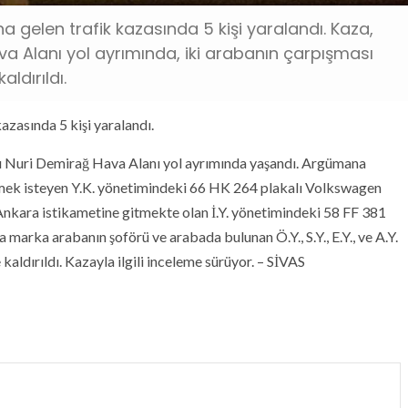
gelen trafik kazasında 5 kişi yaralandı. Kaza,
a Alanı yol ayrımında, iki arabanın çarpışması
ldırıldı.
azasında 5 kişi yaralandı.
 Nuri Demirağ Hava Alanı yol ayrımında yaşandı. Argümana
tmek isteyen Y.K. yönetimindeki 66 HK 264 plakalı Volkswagen
nkara istikametine gitmekte olan İ.Y. yönetimindeki 58 FF 381
marka arabanın şoförü ve arabada bulunan Ö.Y., S.Y., E.Y., ve A.Y.
kaldırıldı. Kazayla ilgili inceleme sürüyor. – SİVAS