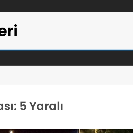
eri
sı: 5 Yaralı