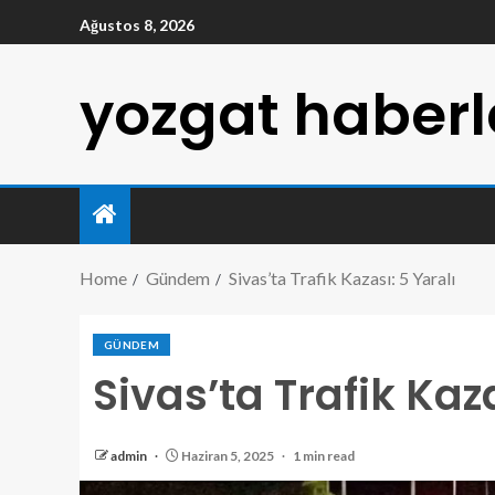
Ağustos 8, 2026
yozgat haberl
Home
Gündem
Sivas’ta Trafik Kazası: 5 Yaralı
GÜNDEM
Sivas’ta Trafik Kaza
admin
Haziran 5, 2025
1 min read