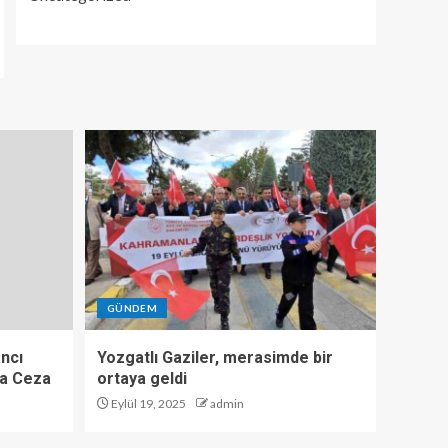
GÜNDEM
ncı
Yozgatlı Gaziler, merasimde bir
ra Ceza
ortaya geldi
Eylül 19, 2025
admin