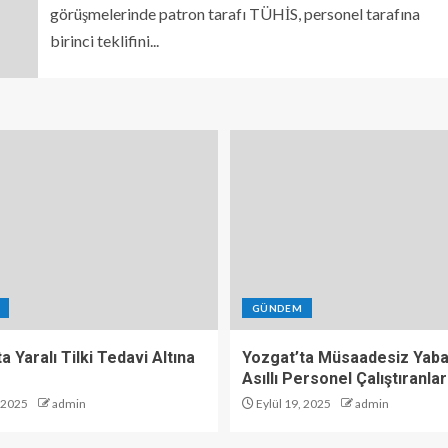
görüşmelerinde patron tarafı TÜHİS, personel tarafına
birinci teklifini...
GÜNDEM
a Yaralı Tilki Tedavi Altına
Yozgat’ta Müsaadesiz Yaba
Asıllı Personel Çalıştıranla
, 2025
admin
Eylül 19, 2025
admin