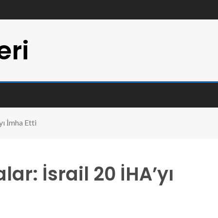
eri
yı İmha Etti
r: İsrail 20 İHA’yı