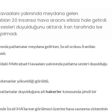
 Havaalanı yakınında meydana gelen
tılan 20 insansız hava aracını etkisiz hale getirdi.
sesleri duyulduğunu aktardı. İran tarafında ise
apılmadı.
ında patlamalar meydana gelirken, İsrail ordusu İran’dan
adı.
an’daki Mehrabad Havaalanı yakınında patlama sesleri duyulduğu
dumanlar yükseldiği görüldü.
patlamalar duyulduğuna ait
haberler
konusunda şimdi bir
nde İsrail iHA’larının görülmesi üzerine hava savunma sisteminin