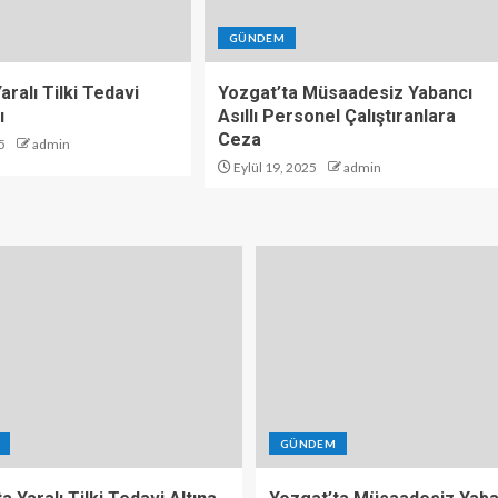
GÜNDEM
aralı Tilki Tedavi
Yozgat’ta Müsaadesiz Yabancı
ı
Asıllı Personel Çalıştıranlara
Ceza
5
admin
Eylül 19, 2025
admin
GÜNDEM