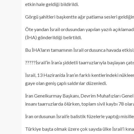
etkin hale geldiği bildirildi.
Görgü şahitleri başkentte ağır patlama sesleri geldiğin
Öte yandan İsrail ordusundan yapılan yazılı açıklamada
(İHA) gönderildiği belirtildi.
Bu İHA’ların tamamının İsrail ordusunca havada etkisiz 
?????İsrail’in İran’a şiddetli taarruzlarıyla başlayan çat
İsrail, 13 Haziran’da İran’ın farklı kentlerindeki nük
gaye olan geniş çaplı saldırılar düzenledi.
İran Genelkurmay Başkanı, Devrim Muhafızları Genel 
insanı taarruzlarda ölürken, toplam sivil kaybı 78 olar
İran ordusunun İsrail’e balistik füzelerle yaptığı misill
Türkiye başta olmak üzere çok sayıda ülke İsrail’i kına