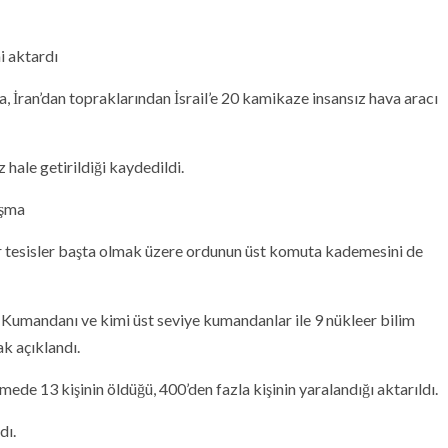
i aktardı
, İran’dan topraklarından İsrail’e 20 kamikaze insansız hava aracı
hale getirildiği kaydedildi.
ışma
leer tesisler başta olmak üzere ordunun üst komuta kademesini de
Kumandanı ve kimi üst seviye kumandanlar ile 9 nükleer bilim
ak açıklandı.
emede 13 kişinin öldüğü, 400’den fazla kişinin yaralandığı aktarıldı.
dı.