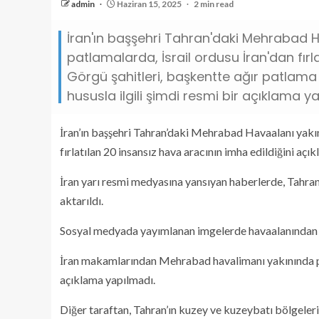
admin
Haziran 15, 2025
2 min read
İran'ın başşehri Tahran'daki Mehrabad
patlamalarda, İsrail ordusu İran'dan fırla
Görgü şahitleri, başkentte ağır patlama 
hususla ilgili şimdi resmi bir açıklama y
İran’ın başşehri Tahran’daki Mehrabad Havaalanı yakın
fırlatılan 20 insansız hava aracının imha edildiğini açıkl
İran yarı resmi medyasına yansıyan haberlerde, Tahr
aktarıldı.
Sosyal medyada yayımlanan imgelerde havaalanından 
İran makamlarından Mehrabad havalimanı yakınında 
açıklama yapılmadı.
Diğer taraftan, Tahran’ın kuzey ve kuzeybatı bölgeleri