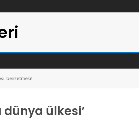
eri
si’ benzetmesi!
 dünya ülkesi’