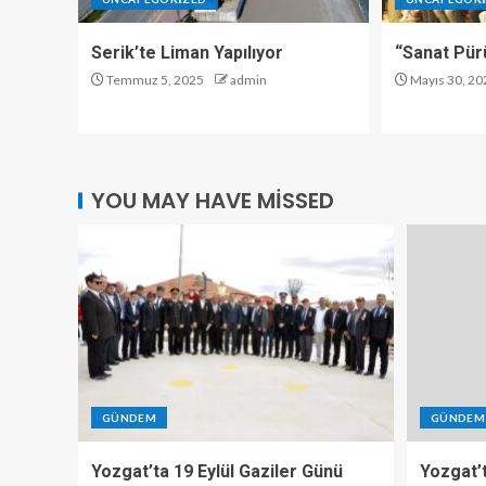
Serik’te Liman Yapılıyor
“Sanat Pür
Temmuz 5, 2025
admin
Mayıs 30, 20
YOU MAY HAVE MISSED
GÜNDEM
GÜNDEM
Yozgat’ta 19 Eylül Gaziler Günü
Yozgat’t