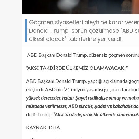
Göçmen siyasetleri aleyhine karar vere
Donald Trump, sorun çözülmese "ABD sü
ülkesi olacak" tabirlerine yer verdi.
ABD Başkanı Donald Trump, düzensiz göçmen sorunu çö
“AKSİ TAKDİRDE ÜLKEMİZ OLAMAYACAK!”
ABD Başkanı Donald Trump, yaptığı açıklamada göçme
eleştirdi. ABD’nin ’21 milyon yasadışı göçmen tarafında
yüksek dereceden hatalı. Şayet radikalize olmuş ve maha
müsaade verilmezse, ABD süratle, şiddet ve kabahatle do
dedi. Trump,
“Aksi takdirde, artık bir ülkemiz olmayaca
KAYNAK:
DHA