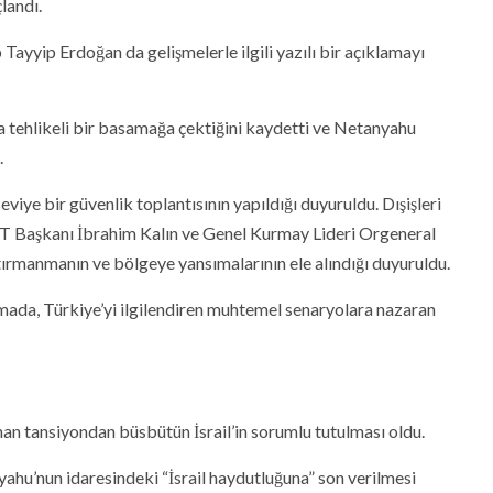
landı.
ayyip Erdoğan da gelişmelerle ilgili yazılı bir açıklamayı
a tehlikeli bir basamağa çektiğini kaydetti ve Netanyahu
.
eviye bir güvenlik toplantısının yapıldığı duyuruldu. Dışişleri
T Başkanı İbrahim Kalın ve Genel Kurmay Lideri Orgeneral
tırmanmanın ve bölgeye yansımalarının ele alındığı duyuruldu.
amada, Türkiye’yi ilgilendiren muhtemel senaryolara nazaran
anan tansiyondan büsbütün İsrail’in sorumlu tutulması oldu.
ahu’nun idaresindeki “İsrail haydutluğuna” son verilmesi