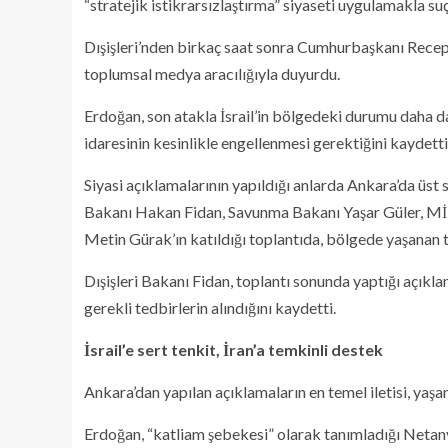
“stratejik istikrarsızlaştırma” siyaseti uygulamakla suç
Dışişleri’nden birkaç saat sonra Cumhurbaşkanı Recep T
toplumsal medya aracılığıyla duyurdu.
Erdoğan, son atakla İsrail’in bölgedeki durumu daha d
idaresinin kesinlikle engellenmesi gerektiğini kaydetti
Siyasi açıklamalarının yapıldığı anlarda Ankara’da üst s
Bakanı Hakan Fidan, Savunma Bakanı Yaşar Güler, Mİ
Metin Gürak’ın katıldığı toplantıda, bölgede yaşanan 
Dışişleri Bakanı Fidan, toplantı sonunda yaptığı açıkl
gerekli tedbirlerin alındığını kaydetti.
İsrail’e sert tenkit, İran’a temkinli destek
Ankara’dan yapılan açıklamaların en temel iletisi, yaş
Erdoğan, “katliam şebekesi” olarak tanımladığı Netany