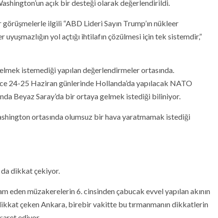
shington’un açık bir desteği olarak değerlendirildi.
 görüşmelerle ilgili “ABD Lideri Sayın Trump’ın nükleer
r uyuşmazlığın yol açtığı ihtilafın çözülmesi için tek sistemdir,”
 gelmek istemediği yapılan değerlendirmeler ortasında.
ce 24-25 Haziran günlerinde Hollanda’da yapılacak NATO
a Beyaz Saray’da bir ortaya gelmek istediği biliniyor.
shington ortasında olumsuz bir hava yaratmamak istediği
 da dikkat çekiyor.
 eden müzakerelerin 6. cinsinden çabucak evvel yapılan akının
kkat çeken Ankara, birebir vakitte bu tırmanmanın dikkatlerin
şaret ediyor.