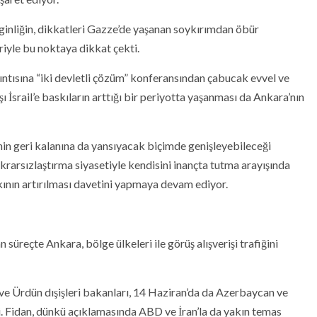
ginliğin, dikkatleri Gazze’de yaşanan soykırımdan öbür
iyle bu noktaya dikkat çekti.
 sıkıntısına “iki devletli çözüm” konferansından çabucak evvel ve
İsrail’e baskıların arttığı bir periyotta yaşanması da Ankara’nın
in geri kalanına da yansıyacak biçimde genişleyebileceği
tikrarsızlaştırma siyasetiyle kendisini inançta tutma arayışında
nın artırılması davetini yapmaya devam ediyor.
 süreçte Ankara, bölge ülkeleri ile görüş alışverişi trafiğini
 ve Ürdün dışişleri bakanları, 14 Haziran’da da Azerbaycan ve
. Fidan, dünkü açıklamasında ABD ve İran’la da yakın temas