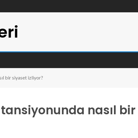
eri
ıl bir siyaset izliyor?
n tansiyonunda nasıl bir