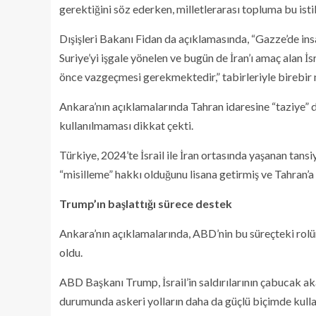
gerektiğini söz ederken, milletlerarası topluma bu is
Dışişleri Bakanı Fidan da açıklamasında, “Gazze’de insa
Suriye’yi işgale yönelen ve bugün de İran’ı amaç alan İsr
önce vazgeçmesi gerekmektedir,” tabirleriyle birebir no
Ankara’nın açıklamalarında Tahran idaresine “taziye” 
kullanılmaması dikkat çekti.
Türkiye, 2024’te İsrail ile İran ortasında yaşanan tansi
“misilleme” hakkı olduğunu lisana getirmiş ve Tahran’
Trump’ın başlattığı sürece destek
Ankara’nın açıklamalarında, ABD’nin bu süreçteki rolü
oldu.
ABD Başkanı Trump, İsrail’in saldırılarının çabucak 
durumunda askeri yolların daha da güçlü biçimde kullanı