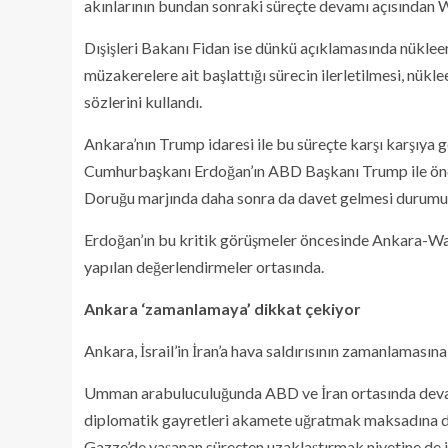
akınlarının bundan sonraki süreçte devamı açısından Wa
Dışişleri Bakanı Fidan ise dünkü açıklamasında nükleer
müzakerelere ait başlattığı sürecin ilerletilmesi, nüklee
sözlerini kullandı.
Ankara’nın Trump idaresi ile bu süreçte karşı karşıya
Cumhurbaşkanı Erdoğan’ın ABD Başkanı Trump ile ön
Doruğu marjında daha sonra da davet gelmesi durumund
Erdoğan’ın bu kritik görüşmeler öncesinde Ankara-Wa
yapılan değerlendirmeler ortasında.
Ankara ‘zamanlamaya’ dikkat çekiyor
Ankara, İsrail’in İran’a hava saldırısının zamanlamasına
Umman arabuluculuğunda ABD ve İran ortasında devam
diplomatik gayretleri akamete uğratmak maksadına di
Gazze’de yaşanan süreçten uzaklaştırmak niyetine de i