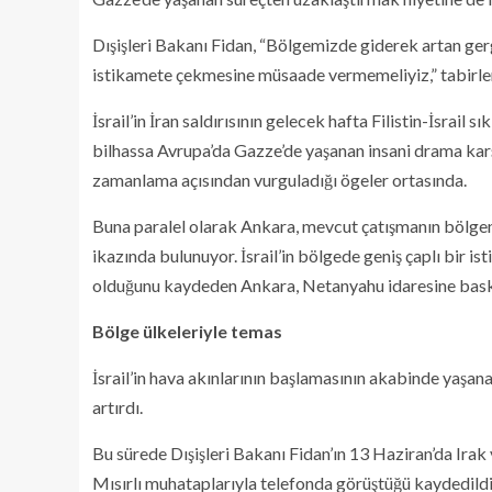
Dışişleri Bakanı Fidan, “Bölgemizde giderek artan ger
istikamete çekmesine müsaade vermemeliyiz,” tabirler
İsrail’in İran saldırısının gelecek hafta Filistin-İsrail
bilhassa Avrupa’da Gazze’de yaşanan insani drama karşı 
zamanlama açısından vurguladığı ögeler ortasında.
Buna paralel olarak Ankara, mevcut çatışmanın bölgen
ikazında bulunuyor. İsrail’in bölgede geniş çaplı bir is
olduğunu kaydeden Ankara, Netanyahu idaresine baskı
Bölge ülkeleriyle temas
İsrail’in hava akınlarının başlamasının akabinde yaşanan
artırdı.
Bu sürede Dışişleri Bakanı Fidan’ın 13 Haziran’da Irak
Mısırlı muhataplarıyla telefonda görüştüğü kaydedildi