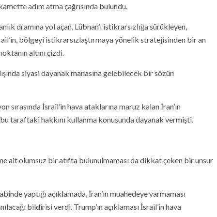
tikamette adım atma çağrısında bulundu.
nlık dramına yol açan, Lübnan’ı istikrarsızlığa sürükleyen,
ail’in, bölgeyi istikrarsızlaştırmaya yönelik stratejisinden bir an
ktanın altını çizdi.
dışında siyasi dayanak manasına gelebilecek bir sözün
yon sırasında İsrail’in hava ataklarına maruz kalan İran’ın
a bu taraftaki hakkını kullanma konusunda dayanak vermişti.
ne ait olumsuz bir atıfta bulunulmaması da dikkat çeken bir unsur
akabinde yaptığı açıklamada, İran’ın muahedeye varmaması
lacağı bildirisi verdi. Trump’ın açıklaması İsrail’in hava