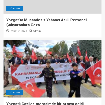
GÜNDEM
Yozgat’ta Müsaadesiz Yabancı Asıllı Personel
Çalıştıranlara Ceza
Eylül 19, 2025
admin
GÜNDEM
Yozgatlı Gaziler, merasimde bir ortaya geldi