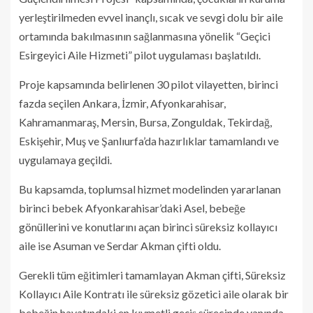
yerleştirilmeden evvel inançlı, sıcak ve sevgi dolu bir aile
ortamında bakılmasının sağlanmasına yönelik “Geçici
Esirgeyici Aile Hizmeti” pilot uygulaması başlatıldı.
Proje kapsamında belirlenen 30 pilot vilayetten, birinci
fazda seçilen Ankara, İzmir, Afyonkarahisar,
Kahramanmaraş, Mersin, Bursa, Zonguldak, Tekirdağ,
Eskişehir, Muş ve Şanlıurfa’da hazırlıklar tamamlandı ve
uygulamaya geçildi.
Bu kapsamda, toplumsal hizmet modelinden yararlanan
birinci bebek Afyonkarahisar’daki Asel, bebeğe
gönüllerini ve konutlarını açan birinci süreksiz kollayıcı
aile ise Asuman ve Serdar Akman çifti oldu.
Gerekli tüm eğitimleri tamamlayan Akman çifti, Süreksiz
Kollayıcı Aile Kontratı ile süreksiz gözetici aile olarak bir
bebeğin hayatındaki en kıymetli geçiş sürecinde yanında