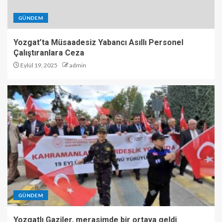
GÜNDEM
Yozgat’ta Müsaadesiz Yabancı Asıllı Personel
Çalıştıranlara Ceza
Eylül 19, 2025
admin
GÜNDEM
Yozgatlı Gaziler, merasimde bir ortaya geldi