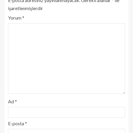
E-posta adresiniz yayınlanmayacak.
Gerekli alanlar
*
ile
işaretlenmişlerdir
Yorum
*
Ad
*
E-posta
*