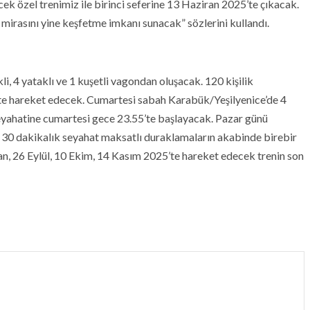
cek özel trenimiz ile birinci seferine 13 Haziran 2025’te çıkacak.
 mirasını yine keşfetme imkanı sunacak” sözlerini kullandı.
i, 4 yataklı ve 1 kuşetli vagondan oluşacak. 120 kişilik
te hareket edecek. Cumartesi sabah Karabük/Yeşilyenice’de 4
seyahatine cumartesi gece 23.55’te başlayacak. Pazar günü
at 30 dakikalık seyahat maksatlı duraklamaların akabinde birebir
n, 26 Eylül, 10 Ekim, 14 Kasım 2025’te hareket edecek trenin son