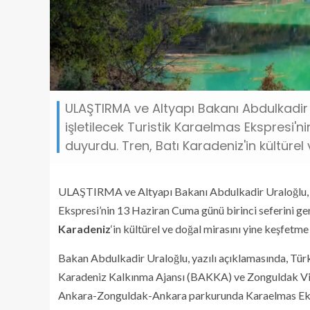
ULAŞTIRMA ve Altyapı Bakanı Abdulkadir 
işletilecek Turistik Karaelmas Ekspresi'ni
duyurdu. Tren, Batı Karadeniz'in kültüre
ULAŞTIRMA ve Altyapı Bakanı Abdulkadir Uraloğlu, An
Ekspresi’nin 13 Haziran Cuma günü birinci seferini ger
Karadeniz
‘in kültürel ve doğal mirasını yine keşfetm
Bakan Abdulkadir Uraloğlu, yazılı açıklamasında, Türk
Karadeniz Kalkınma Ajansı (BAKKA) ve Zonguldak Vil
Ankara-Zonguldak-Ankara parkurunda Karaelmas Ekspres