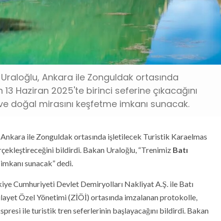
Uraloğlu, Ankara ile Zonguldak ortasında
n 13 Haziran 2025'te birinci seferine çıkacağını
l ve doğal mirasını keşfetme imkanı sunacak.
kara ile Zonguldak ortasında işletilecek Turistik Karaelmas
çekleştireceğini bildirdi. Bakan Uraloğlu, “Trenimiz
Batı
e imkanı sunacak” dedi.
iye Cumhuriyeti Devlet Demiryolları Nakliyat A.Ş. ile Batı
ayet Özel Yönetimi (ZİÖİ) ortasında imzalanan protokolle,
i ile turistik tren seferlerinin başlayacağını bildirdi. Bakan