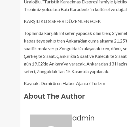
Uraloğlu, “Turistik Karaelmas Ekspresi ismiyle işletile
Trenimiz yolculara Batı Karadeniz’in kültürel ve doğal
KARŞILIKLI 8 SEFER DÜZENLENECEK
Toplamda karşılıklı 8 sefer yapacak olan tren; 2 yemekl
kapasiteye sahip tren Ankara’dan cuma akşamı 21.25’
saatlik mola verip Zonguldak’a ulaşacak tren, dönüş 
Çerkeş’te 2 saat, Çankırı’da 5 saat ve Kalecik’te 2 sa
gün 19.02’de Ankara’ya varacak. Ankara’dan 13 Hazira
seferi, Zonguldak’tan 15 Kasım’da yapılacak.
Kaynak: Demirören Haber Ajansı / Turizm
About The Author
admin