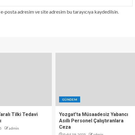
e-posta adresim ve site adresim bu tarayıcıya kaydedilsin.
GÜNDEM
aralı Tilki Tedavi
Yozgat’ta Müsaadesiz Yabancı
ı
Asıllı Personel Çalıştıranlara
Ceza
5
admin
Eylül 19, 2025
admin